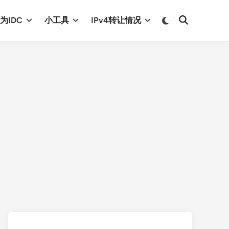
Switch
为IDC
小工具
IPv4转让情况
Open
to
Search
dark
mode