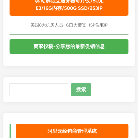
🚀 站群独立服务器每月仅750元
E3/16G内存/500G SSD/253IP
美国8大机房人员 · G口大带宽 · ISP住宅IP
商家投稿-分享您的最新促销信息
搜
搜索
索
阿里云经销商管理系统