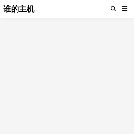
Skip
谁的主机
Mai
to
Open
Men
Search
content