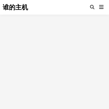
Skip
谁的主机
Mai
to
Open
Men
Search
content