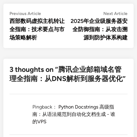
文
Previous
Nex
Previous Article
Next Article
article:
artic
西部数码虚拟主机转让
2025年企业级服务器安
章
全指南：技术要点与市
全防御指南：从攻击溯
导
场策略解析
源到防护体系构建
航
3 thoughts on “
腾讯企业邮箱域名管
理全指南：从DNS解析到服务器优化
”
Pingback：
Python Docstrings 高级指
南：从语法规范到自动化文档生成 - 谁
的VPS