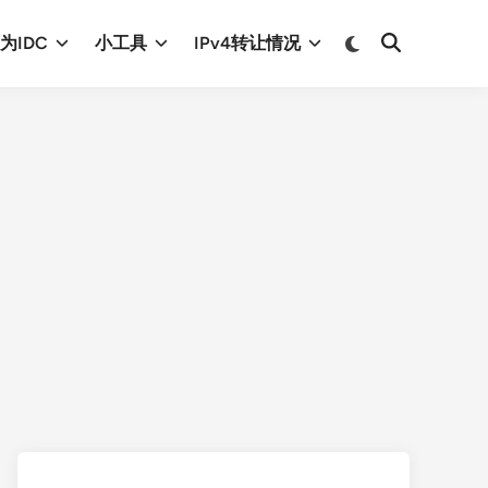
Switch
为IDC
小工具
IPv4转让情况
Open
to
Search
dark
mode