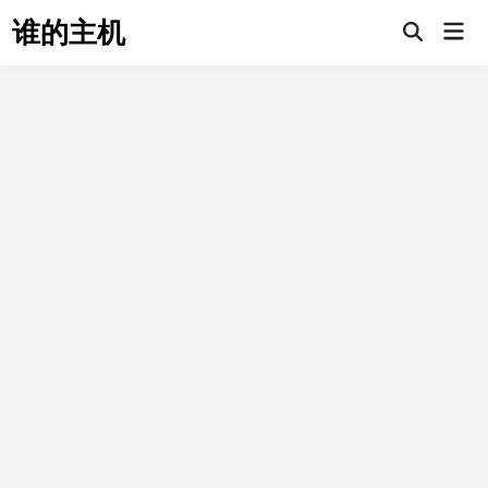
Skip
谁的主机
Mai
to
Open
Men
Search
content