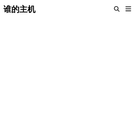
Skip
谁的主机
Mai
to
Open
Men
Search
content