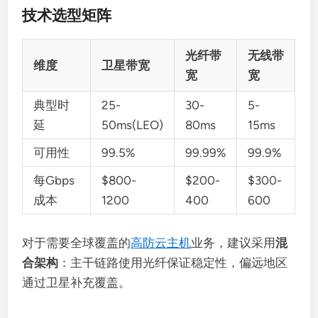
技术选型矩阵
光纤带
无线带
维度
卫星带宽
宽
宽
典型时
25-
30-
5-
延
50ms(LEO)
80ms
15ms
可用性
99.5%
99.99%
99.9%
每Gbps
$800-
$200-
$300-
成本
1200
400
600
对于需要全球覆盖的
高防云主机
业务，建议采用
混
合架构
：主干链路使用光纤保证稳定性，偏远地区
通过卫星补充覆盖。