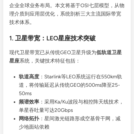
企业全球业务布局。本文将基于OSI七层模型，从物
理介质到应用层优化，系统剖析三大主流国际带宽
技术体系。
1. 卫星带宽：LEO星座技术突破
现代卫星带宽已从传统GEO卫星升级为
低轨道卫星
星座
系统，关键技术特征包括：
轨道高度
：Starlink等LEO系统运行在550km轨
道，将传输延迟从传统GEO的500ms降至25-
50ms
频谱效率
：采用Ka/Ku波段与相控阵天线技术，
单星吞吐量可达20Gbps
网络拓扑
：星间激光链路形成空基骨干网，减
少地面站依赖