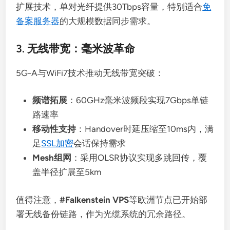
扩展技术，单对光纤提供30Tbps容量，特别适合
免
备案服务器
的大规模数据同步需求。
3. 无线带宽：毫米波革命
5G-A与WiFi7技术推动无线带宽突破：
频谱拓展
：60GHz毫米波频段实现7Gbps单链
路速率
移动性支持
：Handover时延压缩至10ms内，满
足
SSL加密
会话保持需求
Mesh组网
：采用OLSR协议实现多跳回传，覆
盖半径扩展至5km
值得注意，
#Falkenstein VPS
等欧洲节点已开始部
署无线备份链路，作为光缆系统的冗余路径。