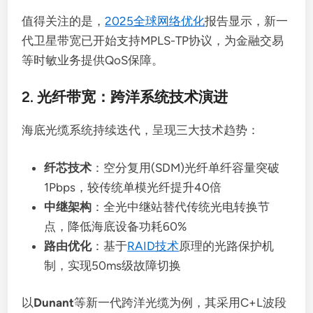
值得关注的是，
2025全球网络优化
报告显示，新一
代卫星带宽已开始支持MPLS-TP协议，为金融交易
等时敏业务提供QoS保障。
2. 光纤带宽：跨洋系统技术演进
海底光缆系统持续迭代，呈现三大技术趋势：
纤芯技术
：空分复用(SDM)光纤单纤容量突破
1Pbps，较传统单模光纤提升40倍
中继架构
：全光中继站替代传统光电转换节
点，降低海底设备功耗60%
路由优化
：基于
RAID技术
原理的光路保护机
制，实现50ms级故障切换
以
Dunant
等新一代跨洋光缆为例，其采用C+L波段