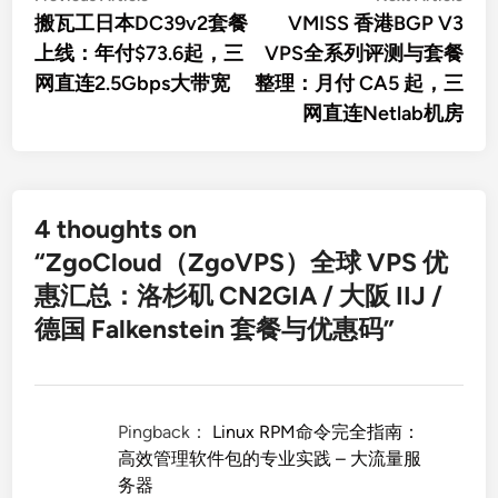
article:
artic
搬瓦工日本DC39v2套餐
VMISS 香港BGP V3
章
上线：年付$73.6起，三
VPS全系列评测与套餐
导
网直连2.5Gbps大带宽
整理：月付 CA5 起，三
航
网直连Netlab机房
4 thoughts on
“
ZgoCloud（ZgoVPS）全球 VPS 优
惠汇总：洛杉矶 CN2GIA / 大阪 IIJ /
德国 Falkenstein 套餐与优惠码
”
Pingback：
Linux RPM命令完全指南：
高效管理软件包的专业实践 – 大流量服
务器