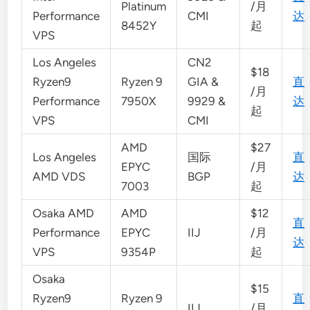
Platinum
/月
Performance
CMI
达
8452Y
起
VPS
Los Angeles
CN2
$18
Ryzen9
Ryzen 9
GIA &
直
/月
Performance
7950X
9929 &
达
起
VPS
CMI
AMD
$27
Los Angeles
国际
直
EPYC
/月
AMD VDS
BGP
达
7003
起
Osaka AMD
AMD
$12
直
Performance
EPYC
IIJ
/月
达
VPS
9354P
起
Osaka
$15
Ryzen9
Ryzen 9
直
IIJ
/月