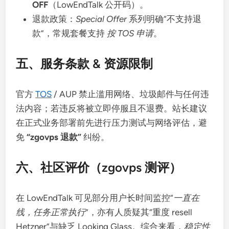
OFF
（LowEndTalk 公开码）。
退款政策：
Special Offer
系列明确“不支持退
款”，常规套餐支持
按 TOS 申请
。
五、服务条款 & 资源限制
官方
TOS
/ AUP 禁止滥用网络、垃圾邮件与任何违
法内容；若违反将被立即停服且不退费。站长建议
在正式业务部署前先进行压力测试与网络评估，避
免
“zgovps 退款”
纠纷。
六、社区评价（
zgovps 测评
）
在 LowEndTalk 可见部分用户长时间监控“
一直在
线，任务正常执行
”，亦有人质疑其“重度 resell
Hetzner”与缺乏 Looking Glass。综合来看，
稳定性