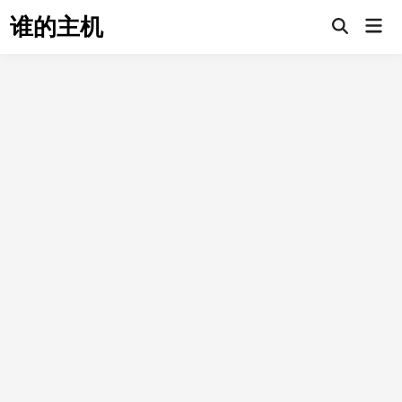
Skip
谁的主机
Mai
to
Open
Men
Search
content