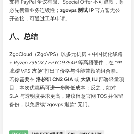
支持 PayPal 争议有限、Special Offer 不可退款，务
必先衡量业务连续性；
zgovps 测试 IP
官方暂无公
开链接，可通过工单申请。
八、总结
ZgoCloud（ZgoVPS）以多元机房 + 中国优化线路
+
Ryzen 7950X / EPYC 9354P
等高频硬件，在
“中
高端 VPS 市场”
打出了价格与性能兼顾的组合拳。
若你需要在
洛杉矶 CN2 GIA
或
大阪 IIJ
部署轻量项
目，本次优惠码可进一步降低成本；反之，如对
SLA 与透明度要求更高，建议留意官网 TOS 并保留
备份，以免后续“
zgovps 退款
” 无门。