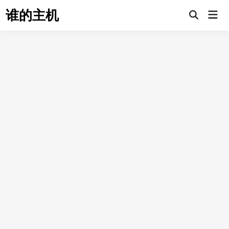
Skip
谁的主机
Mai
to
Open
Men
Search
content