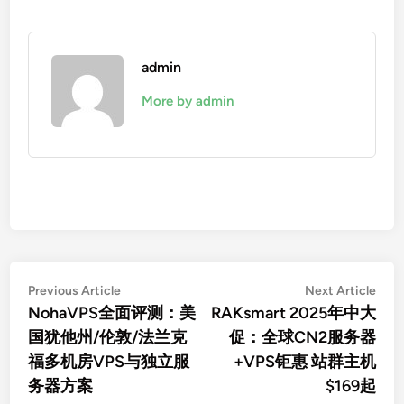
admin
More by admin
文
Previous
Nex
Previous Article
Next Article
article:
artic
NohaVPS全面评测：美
RAKsmart 2025年中大
章
国犹他州/伦敦/法兰克
促：全球CN2服务器
导
福多机房VPS与独立服
+VPS钜惠 站群主机
航
务器方案
$169起