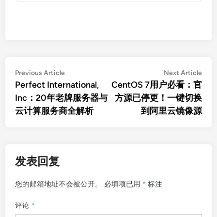
文
Previous
Nex
Previous Article
Next Article
article:
artic
Perfect International,
CentOS 7用户必看：官
章
Inc：20年老牌服务器与
方源已停更！一键切换
导
云计算服务商全解析
到阿里云镜像源
航
发表回复
您的邮箱地址不会被公开。
必填项已用
*
标注
评论
*