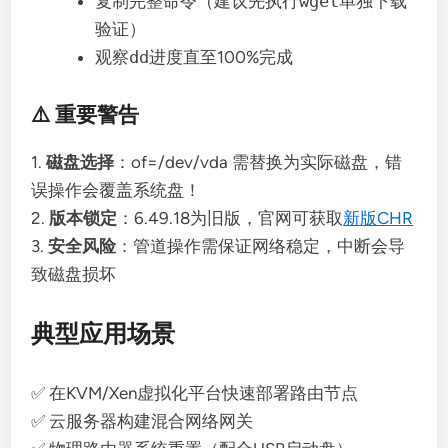
复制完整命令（建议先执行
wget
单独下载
验证）
观察
dd
进度直至100%完成
⚠️ 重要警告
1.
磁盘选择
：of=/dev/vda 需替换为实际磁盘，错
误操作会覆盖系统盘！
2.
版本锁定
：6.49.18为旧版，官网可获取
新版CHR
3.
安全风险
：管道操作需保证网络稳定，中断会导
致磁盘损坏
典型应用场景
✅ 在KVM/Xen虚拟化平台快速部署路由节点
✅ 云服务器构建混合网络网关