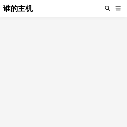
Skip
谁的主机
Mai
to
Open
Men
Search
content