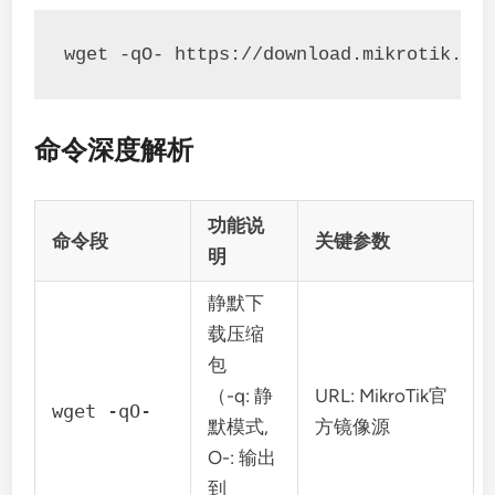
wget -qO- https://download.mikrotik.co
命令深度解析
功能说
命令段
关键参数
明
静默下
载压缩
包
（-q: 静
URL: MikroTik官
wget -qO-
默模式,
方镜像源
O-: 输出
到