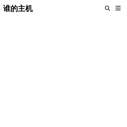
Skip
谁的主机
Mai
to
Open
Men
Search
content