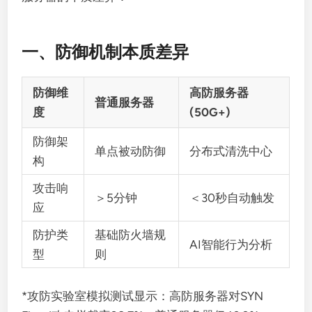
一、防御机制本质差异
防御维
高防服务器
普通服务器
度
(50G+)
防御架
单点被动防御
分布式清洗中心
构
攻击响
＞5分钟
＜30秒自动触发
应
防护类
基础防火墙规
AI智能行为分析
型
则
*攻防实验室模拟测试显示：高防服务器对SYN