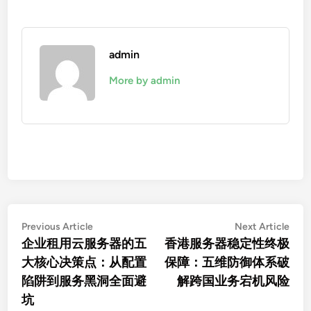
admin
More by admin
文
Previous
Nex
Previous Article
Next Article
article:
artic
企业租用云服务器的五
香港服务器稳定性终极
章
大核心决策点：从配置
保障：五维防御体系破
导
陷阱到服务黑洞全面避
解跨国业务宕机风险
航
坑