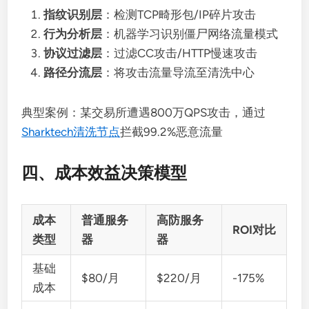
指纹识别层
：检测TCP畸形包/IP碎片攻击
行为分析层
：机器学习识别僵尸网络流量模式
协议过滤层
：过滤CC攻击/HTTP慢速攻击
路径分流层
：
将攻击流量导流至清洗中心
典型案例：某交易所遭遇800万QPS攻击，通过
Sharktech清洗节点
拦截99.2%恶意流量
四、成本效益决策模型
成本
普通服务
高防服务
ROI对比
类型
器
器
基础
$80/月
$220/月
-175%
成本