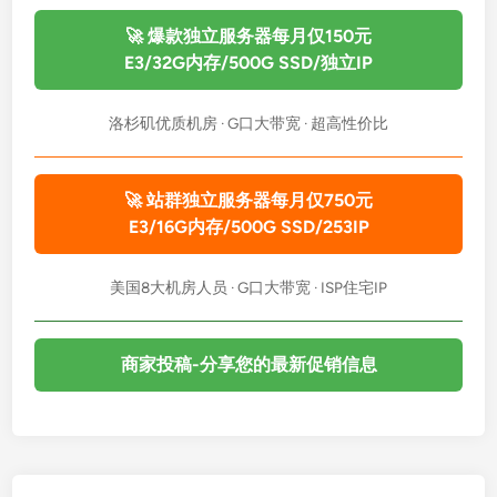
储
V
🚀 爆款独立服务器每月仅150元
P
E3/32G内存/500G SSD/独立IP
S
深
洛杉矶优质机房 · G口大带宽 · 超高性价比
度
测
评
🚀 站群独立服务器每月仅750元
：
E3/16G内存/500G SSD/253IP
年
付
美国8大机房人员 · G口大带宽 · ISP住宅IP
$
1
1
商家投稿-分享您的最新促销信息
.
8
8
起
，