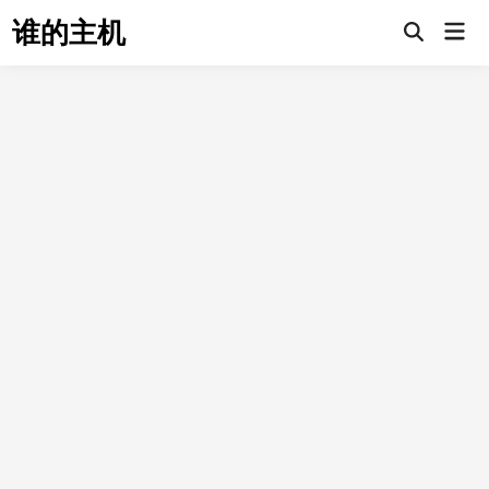
Skip
谁的主机
Mai
to
Open
Men
Search
content