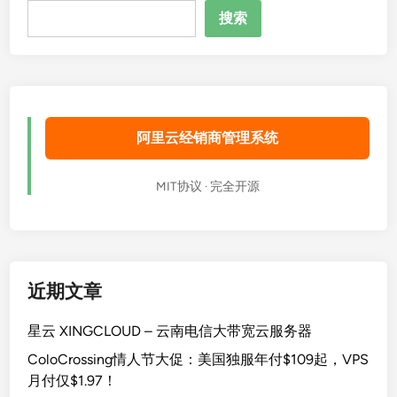
搜
1
搜索
索
T
B
大
容
量
阿里云经销商管理系统
真
香
？
MIT协议 · 完全开源
近期文章
星云 XINGCLOUD – 云南电信大带宽云服务器
ColoCrossing情人节大促：美国独服年付$109起，VPS
月付仅$1.97！