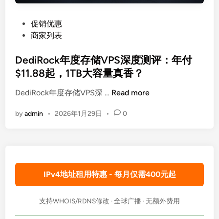
P
促销优惠
o
商家列表
s
t
DediRock年度存储VPS深度测评：年付
e
$11.88起，1TB大容量真香？
d
D
DediRock年度存储VPS深 …
Read more
i
e
n
by
admin
•
2026年1月29日
•
0
d
i
R
o
c
IPv4地址租用特惠 - 每月仅需400元起
k
年
度
支持WHOIS/RDNS修改 · 全球广播 · 无额外费用
存