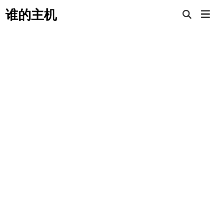
Skip
谁的主机
Mai
to
Open
Men
Search
content