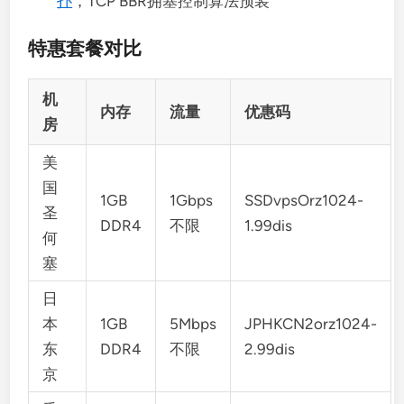
扑
，TCP BBR拥塞控制算法预装
特惠套餐对比
机
内存
流量
优惠码
房
美
国
1GB
1Gbps
SSDvpsOrz1024-
圣
DDR4
不限
1.99dis
何
塞
日
本
1GB
5Mbps
JPHKCN2orz1024-
东
DDR4
不限
2.99dis
京