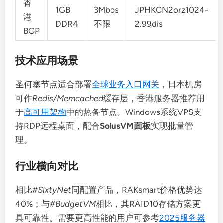
香
1GB
3Mbps
JPHKCN2orz1024-
港
DDR4
不限
2.99dis
BGP
技术应用场景
圣何塞节点适合部署
全球业务入口网关
，日本机房
可作
Redis/Memcached
缓存层，香港服务器推荐用
于
高可用架构
中的热备节点。Windows系统VPS支
持RDP远程桌面，配合
SolusVM面板
实现批量管
理。
行业横向对比
相比
#SixtyNet
同配置产品，RAKsmart价格优势达
40%；与
#BudgetVM
相比，其RAID10存储方案更
具可靠性。需要更高性能的用户可参考
2025服务器