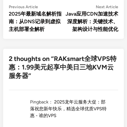
文
Previous
Nex
Previous Article
Next Article
article:
artic
2025年最新域名解析指
Java应用CDN加速技术
章
南：从DNS记录到虚拟
深度解析：关键技术、
导
主机部署全解析
架构设计与性能优化
航
2 thoughts on “
RAKsmart全球VPS特
惠：1.99美元起享中美日三地KVM云
服务器
”
Pingback：
2025龙年云服务大促：部
落祝您新年快乐，精选全球优质VPS特
惠 - 谁的VPS