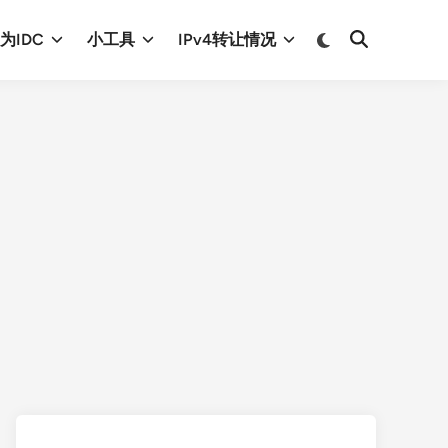
Switch
为IDC
小工具
IPv4转让情况
Open
to
Search
dark
mode