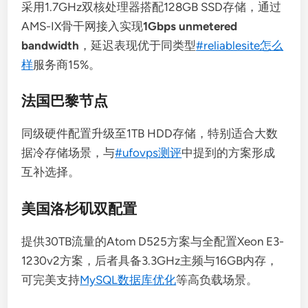
采用1.7GHz双核处理器搭配128GB SSD存储，通过
AMS-IX骨干网接入实现
1Gbps unmetered
bandwidth
，延迟表现优于同类型
#reliablesite怎么
样
服务商15%。
法国巴黎节点
同级硬件配置升级至1TB HDD存储，特别适合大数
据冷存储场景，与
#ufovps测评
中提到的方案形成
互补选择。
美国洛杉矶双配置
提供30TB流量的Atom D525方案与全配置Xeon E3-
1230v2方案，后者具备3.3GHz主频与16GB内存，
可完美支持
MySQL数据库优化
等高负载场景。