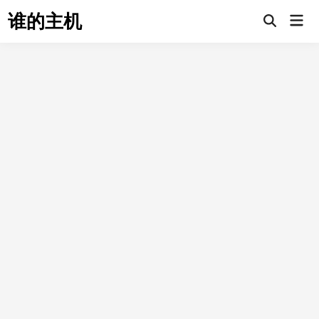
Skip
谁的主机
Mai
to
Open
Men
Search
content