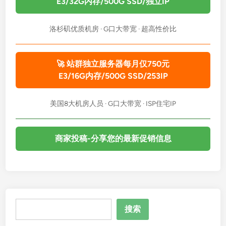
E3/32G内存/500G SSD/独立IP
洛杉矶优质机房 · G口大带宽 · 超高性价比
🚀 站群独立服务器每月仅750元
E3/16G内存/500G SSD/253IP
美国8大机房人员 · G口大带宽 · ISP住宅IP
商家投稿-分享您的最新促销信息
搜
搜索
索