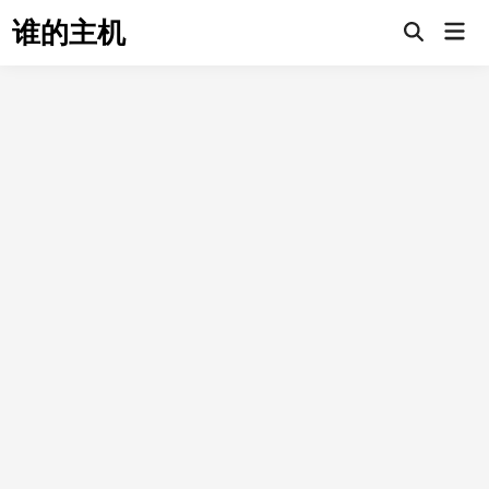
Skip
谁的主机
Mai
to
Open
Men
Search
content