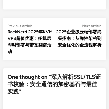
文
Previous
Nex
Previous Article
Next Article
article:
artic
RackNerd 2025年KVM
2025企业级云端部署终
章
VPS超值优惠：多机房
极指南：从弹性架构到
导
即时部署与带宽翻倍活
安全优化的全流程解析
航
动
One thought on “
深入解析SSL/TLS证
书校验：安全通信的加密基石与最佳
实践
”