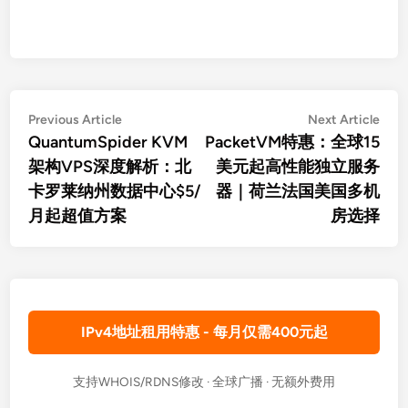
文
Previous
Nex
Previous Article
Next Article
article:
artic
QuantumSpider KVM
PacketVM特惠：全球15
章
架构VPS深度解析：北
美元起高性能独立服务
导
卡罗莱纳州数据中心$5/
器｜荷兰法国美国多机
航
月起超值方案
房选择
IPv4地址租用特惠 - 每月仅需400元起
支持WHOIS/RDNS修改 · 全球广播 · 无额外费用