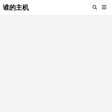
Skip
谁的主机
Mai
to
Open
Men
Search
content