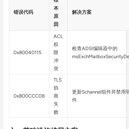
根
本
错误代码
解决方案
原
因
ACL
权
检查ADSI编辑器中的
0x80040115
限
msExchMailboxSecurityDe
冲
突
TLS
协
更新Schannel组件并禁
0x800CCC0B
商
件
失
败