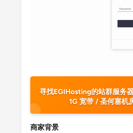
寻找EGIHosting的站群服务器？ E
1G 宽带 / 圣何塞机
商家背景