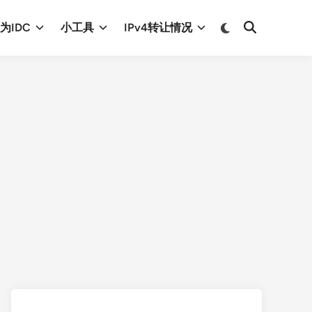
Switch
为IDC
小工具
IPv4转让情况
Open
to
Search
dark
mode