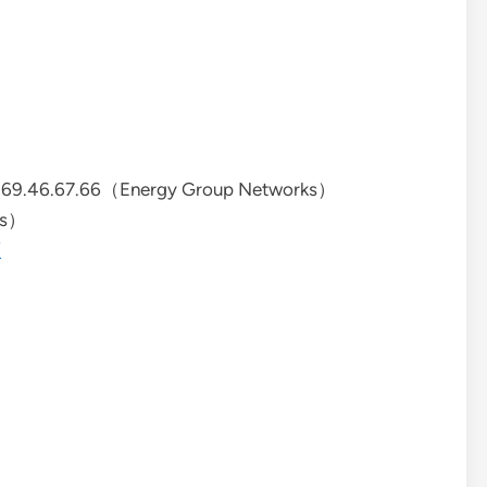
9.46.67.66（Energy Group Networks）
ks）
/