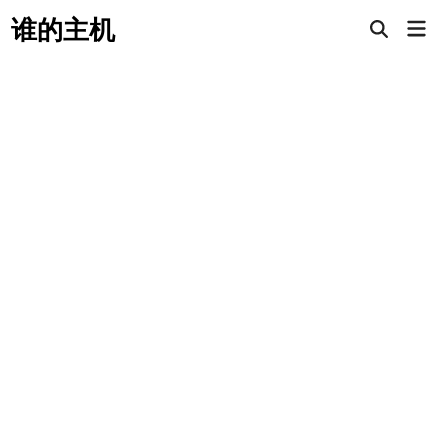
Skip
谁的主机
Mai
to
Open
Men
Search
content