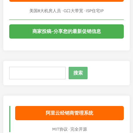
选
美国8大机房人员 · G口大带宽 · ISP住宅IP
择
策
略
商家投稿-分享您的最新促销信息
指
南
搜
搜索
索
阿里云经销商管理系统
MIT协议 · 完全开源