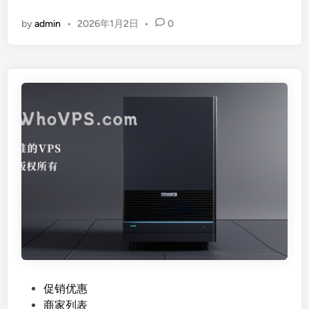
A
$
by
admin
•
2026年1月2日
•
0
K
6
s
9
m
/
a
月
r
起
t
，
全
1
球
0
服
4
务
T
器
B
租
存
用
储
完
$
全
9
指
9
P
促销优惠
南
，
o
商家列表
：