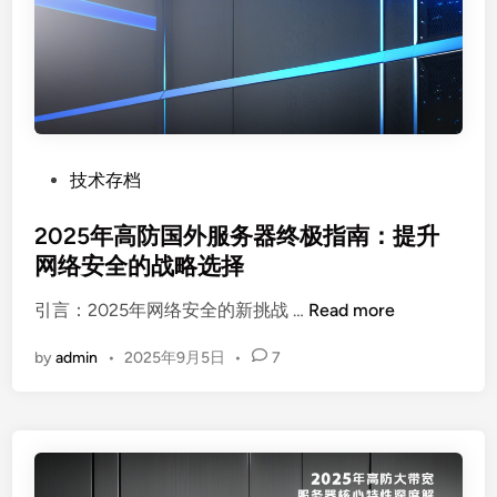
深
度
剖
析
：
D
D
P
技术存档
o
o
S
s
2025年高防国外服务器终极指南：提升
与
t
网络安全的战略选择
S
e
2
Q
引言：2025年网络安全的新挑战 …
Read more
d
0
L
i
by
admin
•
2025年9月5日
•
7
2
注
n
5
入
年
攻
高
击
防
的
国
防