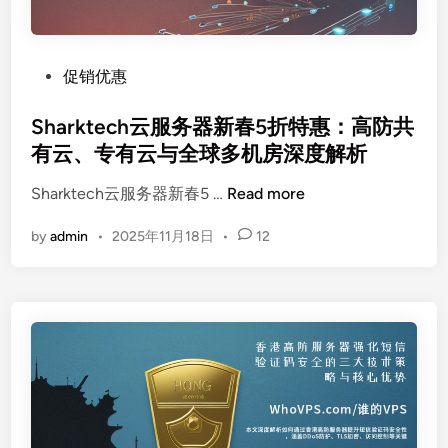
6
老
开
牌
年
I
独
P
促销优惠
D
服
o
C
巨
s
Sharktech云服务器新春5折特惠：高防共
惠
t
有云、专有云与全球多机房深度解析
：
e
S
美
Sharktech云服务器新春5 …
Read more
d
h
国
i
by
admin
•
2025年11月18日
•
12
a
圣
n
r
何
k
塞
t
/
e
菲
c
律
h
宾
云
马
服
尼