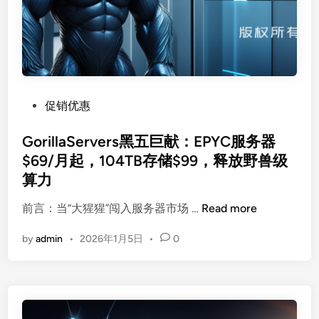
独
立
服
务
器
2
P
促销优惠
0
o
2
s
GorillaServers黑五巨献：EPYC服务器
6
t
$69/月起，104TB存储$99，释放野兽级
年
e
全
算力
d
解
i
G
前言：当“大猩猩”闯入服务器市场 …
Read more
析
n
o
：
by
admin
•
2026年1月5日
•
0
r
2
i
0
l
年
l
庆
a
典