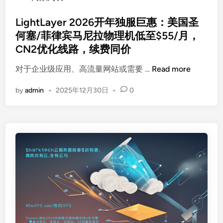
释
s
从
放
t
LightLayer 2026开年独服巨惠：美国圣
亚
野
e
何塞/菲律宾马尼拉物理机低至$55/月，
洲
兽
d
优
CN2优化线路，续费同价
级
i
化
算
n
L
对于企业级应用、高流量网站或需要 …
Read more
到
力
i
欧
by
admin
•
2025年12月30日
•
0
g
美
h
高
t
防
L
，
a
一
y
站
e
解
r
析
2
十
0
二
2
年