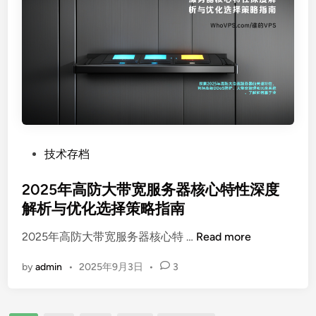
外
御
服
体
务
系
器
构
终
建
极
指
南
：
P
技术存档
提
o
升
s
2025年高防大带宽服务器核心特性深度
网
t
解析与优化选择策略指南
络
e
2
安
2025年高防大带宽服务器核心特 …
Read more
d
0
全
i
by
admin
•
2025年9月3日
•
3
2
的
n
5
战
年
略