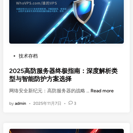
短
全
，
信
球
续
验
多
费
证
机
同
码
房
价
安
深
全
度
的
解
P
技术存档
三
析
o
大
s
2025高防服务器终极指南：深度解析类
技
t
型与智能防护方案选择
术
e
2
策
网络安全新纪元：高防服务器的战略 …
Read more
d
0
略
i
by
admin
•
2025年11月7日
•
3
2
与
n
5
核
高
心
防
优