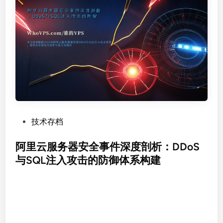
服
势
务
器
终
极
指
南
：
深
度
解
P
技术存档
析
o
类
s
阿里云服务器安全事件深度剖析：DDoS
型
t
与SQL注入攻击的防御体系构建
与
e
智
d
能
i
防
n
护