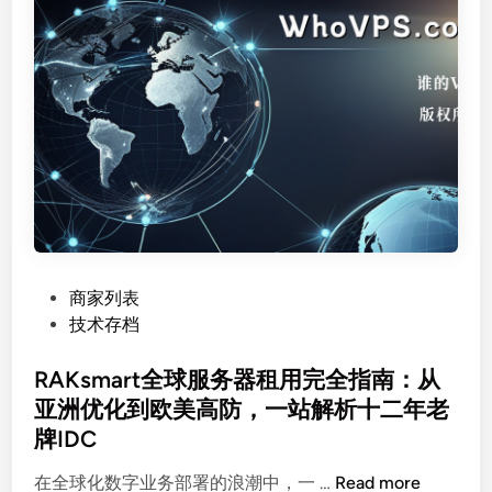
S
钜
e
惠
r
，
v
月
e
付
r
$
s
1
黑
9
五
起
巨
享
献
顶
P
商家列表
：
级
o
技术存档
E
配
s
P
置
t
RAKsmart全球服务器租用完全指南：从
Y
e
亚洲优化到欧美高防，一站解析十二年老
C
d
服
牌IDC
i
务
n
R
在全球化数字业务部署的浪潮中，一 …
Read more
器