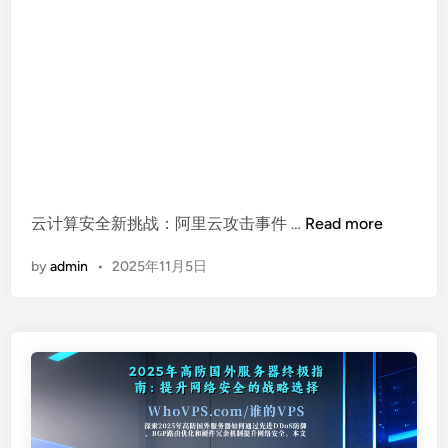
方
案
选
择
阿
云计算安全新挑战：阿里云攻击事件 …
Read more
里
by
admin
•
2025年11月5日
云
服
务
器
安
全
事
件