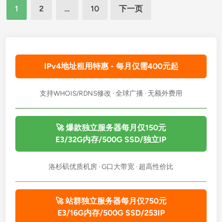
文
高
选
1
2
…
10
下一页
防
择
章
大
分
带
页
宽
服
IPv4地址租用特惠 - 每月仅需400元起
务
器
支持WHOIS/RDNS修改 · 全球广播 · 无额外费用
核
心
特
🚀 爆款独立服务器每月仅150元
性
E3/32G内存/500G SSD/独立IP
深
度
洛杉矶优质机房 · G口大带宽 · 超高性价比
解
析
与
🚀 站群独立服务器每月仅750元
优
E3/16G内存/500G SSD/253IP
化