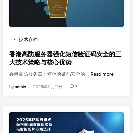
务
拉
器
物
新
理
春
机
5
低
折
至
P
技术存档
特
$
o
惠
5
s
香港高防服务器强化短信验证码安全的三
：
5
t
大技术策略与核心优势
高
/
e
香
防
月
香港高防服务器：短信验证码安全的 …
Read more
d
港
共
，
i
by
admin
•
2025年11月11日
•
3
高
有
C
n
防
云
N
服
、
2
务
专
优
器
有
化
强
云
线
化
与
路