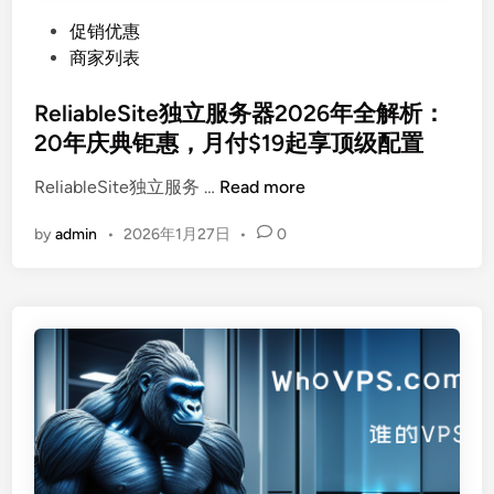
P
促销优惠
o
商家列表
s
t
ReliableSite独立服务器2026年全解析：
e
20年庆典钜惠，月付$19起享顶级配置
d
R
ReliableSite独立服务 …
Read more
i
e
n
by
admin
•
2026年1月27日
•
0
l
i
a
b
l
e
S
i
t
e